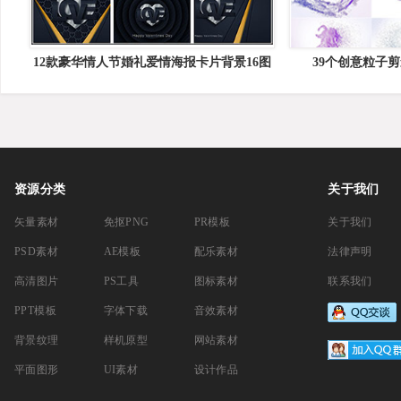
12款豪华情人节婚礼爱情海报卡片背景16图
39个创意粒子剪
库矢量素材精选
资源分类
关于我们
矢量素材
免抠PNG
PR模板
关于我们
PSD素材
AE模板
配乐素材
法律声明
高清图片
PS工具
图标素材
联系我们
PPT模板
字体下载
音效素材
背景纹理
样机原型
网站素材
平面图形
UI素材
设计作品