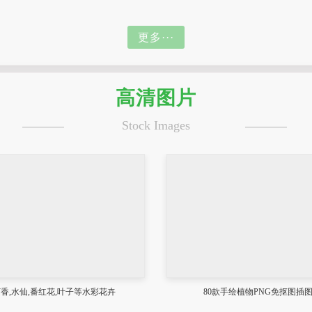
更多···
高清图片
Stock Images
香,水仙,番红花,叶子等水彩花卉
80款手绘植物PNG免抠图插