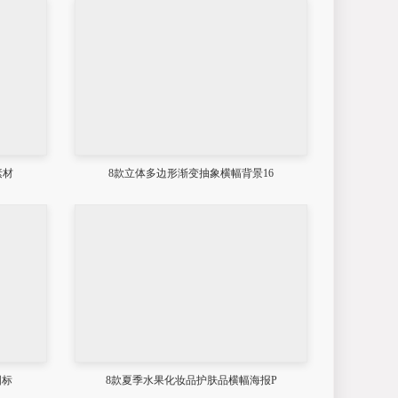
素材
8款立体多边形渐变抽象横幅背景16
图标
8款夏季水果化妆品护肤品横幅海报P