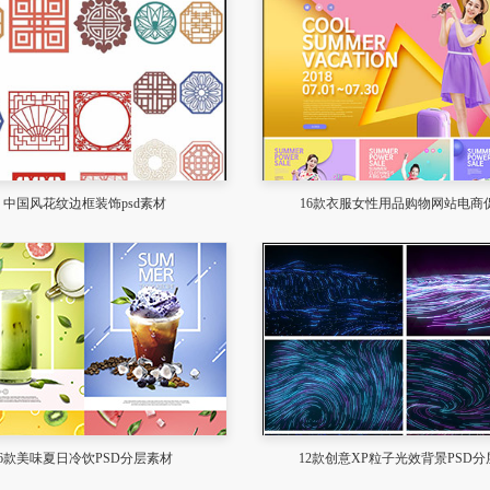
中国风花纹边框装饰psd素材
16款衣服女性用品购物网站电商
6款美味夏日冷饮PSD分层素材
12款创意XP粒子光效背景PSD分