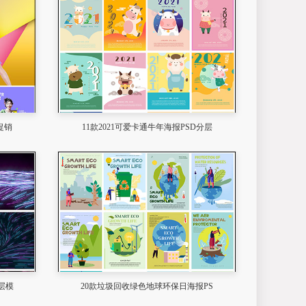
促销
11款2021可爱卡通牛年海报PSD分层
层模
20款垃圾回收绿色地球环保日海报PS