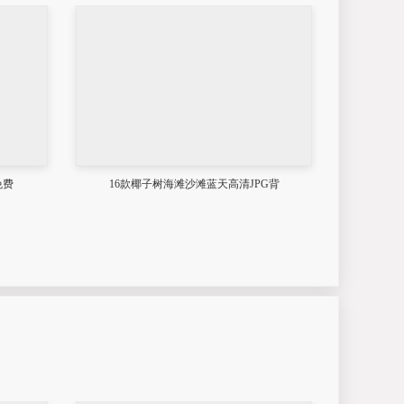
免费
16款椰子树海滩沙滩蓝天高清JPG背