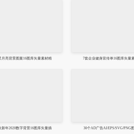
星月亮背景图案16图库矢量素材精
7套企业健身宣传单16图库矢量
5款新年2020数字背景16图库矢量插
30个AD广告AI/EPS/SVG/PNG