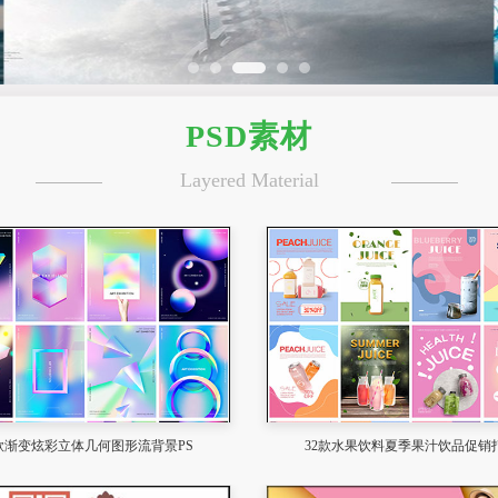
PSD素材
Layered Material
3款渐变炫彩立体几何图形流背景PS
32款水果饮料夏季果汁饮品促销