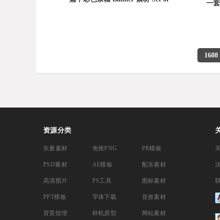
一套
1608
资源分类
矢量素材
免抠PNG
PR模板
PSD素材
AE模板
配乐素材
高清图片
PS工具
图标素材
PPT模板
字体下载
音效素材
背景纹理
样机原型
网站素材