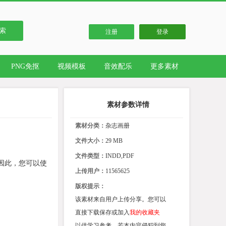
索
注册
登录
PNG免抠
视频模板
音效配乐
更多素材
素材参数详情
素材分类：
杂志画册
文件大小：
29 MB
文件类型：
INDD,PDF
因此，您可以使
上传用户：
11565625
版权提示：
该素材来自用户上传分享。您可以
直接下载保存或加入
我的收藏夹
以供学习参考。若本内容侵犯到您