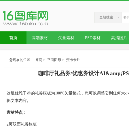
全站搜索
首页
高端素材
矢量素材
PSD素材
高清图片
您现在的位置：
首页
>
平面图形
>
贺卡卡片
咖啡厅礼品券/优惠券设计AI&amp;PSD模板 Co
这组优雅干净的礼券模板为100%矢量格式，您可以调整它到任何大小，而不会丢失其
辑文本内容。
素材特点：
2页双面礼券模板