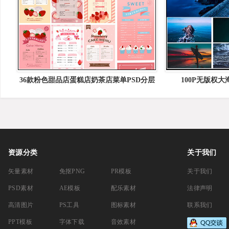
36款粉色甜品店蛋糕店奶茶店菜单PSD分层
100P无版权
模板
资源分类
关于我们
矢量素材
免抠PNG
PR模板
关于我们
PSD素材
AE模板
配乐素材
法律声明
高清图片
PS工具
图标素材
联系我们
PPT模板
字体下载
音效素材