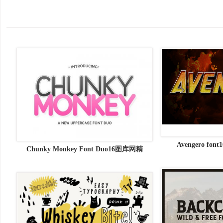
Avengero f
Chunky Monkey Font Duo16图库网精