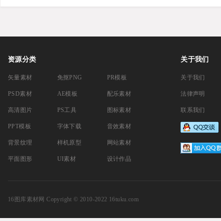
量素材精选
资源分类
关于我们
矢量素材
免抠PNG
PR模板
关于我们
PSD素材
AE模板
配乐素材
法律声明
高清图片
PS工具
图标素材
联系我们
PPT模板
字体下载
音效素材
背景纹理
样机原型
网站素材
平面图形
UI素材
设计作品
16图库素材网
Copyright © 2010-2022 16tuku.com