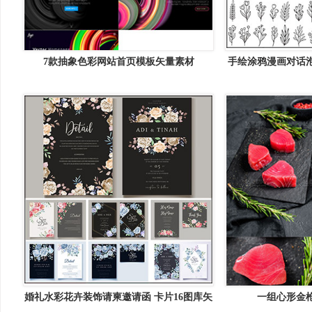
7款抽象色彩网站首页模板矢量素材
手绘涂鸦漫画对话泡
婚礼水彩花卉装饰请柬邀请函 卡片16图库矢
一组心形金