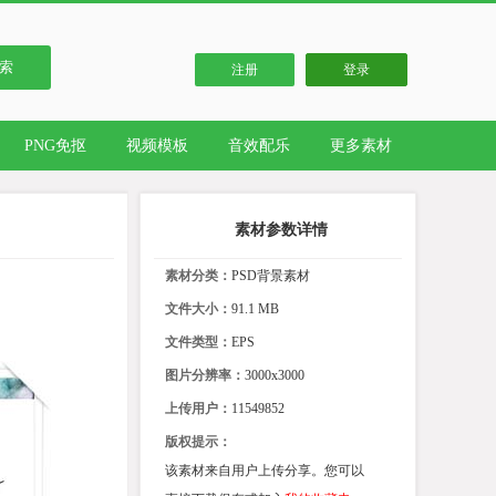
索
注册
登录
PNG免抠
视频模板
音效配乐
更多素材
素材参数详情
素材分类：
PSD背景素材
文件大小：
91.1 MB
文件类型：
EPS
图片分辨率：
3000x3000
上传用户：
11549852
版权提示：
该素材来自用户上传分享。您可以