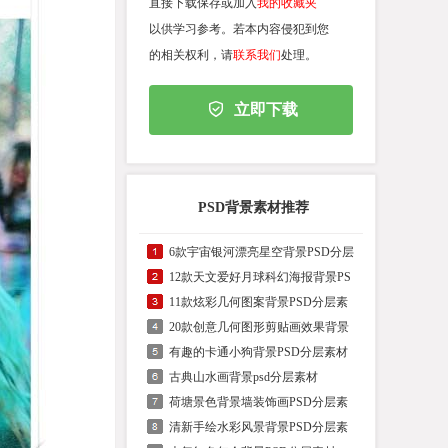
直接下载保存或加入
我的收藏夹
以供学习参考。若本内容侵犯到您
的相关权利，请
联系我们
处理。
立即下载
PSD背景素材推荐
6款宇宙银河漂亮星空背景PSD分层
12款天文爱好月球科幻海报背景PS
11款炫彩几何图案背景PSD分层素
20款创意几何图形剪贴画效果背景
有趣的卡通小狗背景PSD分层素材
古典山水画背景psd分层素材
荷塘景色背景墙装饰画PSD分层素
清新手绘水彩风景背景PSD分层素