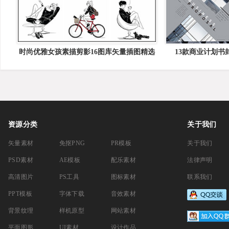
时尚优雅女孩素描剪影16图库矢量插图精选
13款商业计划书
资源分类
关于我们
矢量素材
免抠PNG
PR模板
关于我们
PSD素材
AE模板
配乐素材
法律声明
高清图片
PS工具
图标素材
联系我们
PPT模板
字体下载
音效素材
背景纹理
样机原型
网站素材
平面图形
UI素材
设计作品