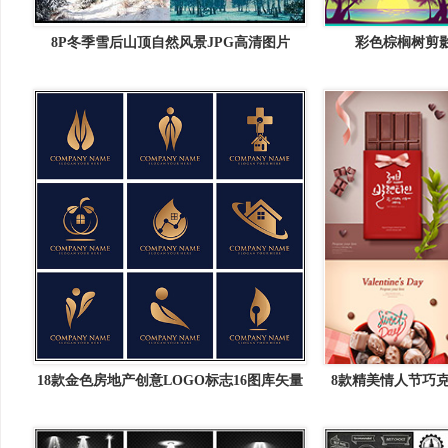
8P冬季雪后山顶自然风景JPG高清图片
彩色棕榈树剪
18款金色房地产创意LOGO标志16图库矢量
8款精美情人节巧克
图标精选