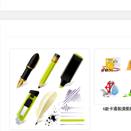
关键词：
编织图案
中国风图案背景
几何花纹
壁纸
窗花
铁艺
可平铺