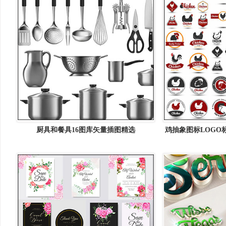
厨具和餐具16图库矢量插图精选
鸡抽象图标LOGO