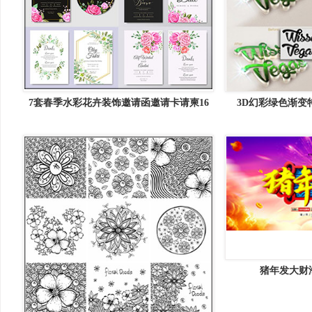
7套春季水彩花卉装饰邀请函邀请卡请柬16
3D幻彩绿色渐变
图库矢量模板精选
猪年发大财海