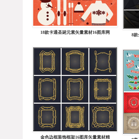
18款卡通圣诞元素矢量素材16图库网
8
金色边框装饰框架16图库矢量素材精