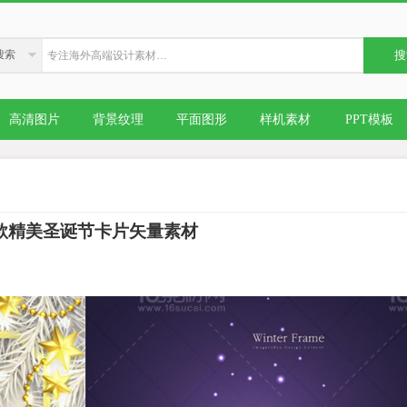
搜索
搜
高清图片
背景纹理
平面图形
样机素材
PPT模板
0款精美圣诞节卡片矢量素材