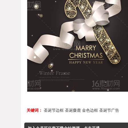
关键词：
圣诞节边框
圣诞麋鹿
金色边框
圣诞节广告