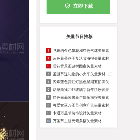
立即下载
矢量节日推荐
飞舞的金色飘花和红色气球矢量素
蓝色花朵燕子复活节海报矢量素材
雪花背景圣诞树图案矢量素材
圣诞节送礼物的小火车矢量素材（二
闪烁蓝色霓虹灯黑色星期五招牌矢
动感曲线2017玻璃字新年快乐背景
红色光晕效果新年快乐海报矢量素
可爱女巫万圣节创意广告矢量素材
卡通万圣节装饰设计矢量素材
万圣节主题元素条幅矢量素材