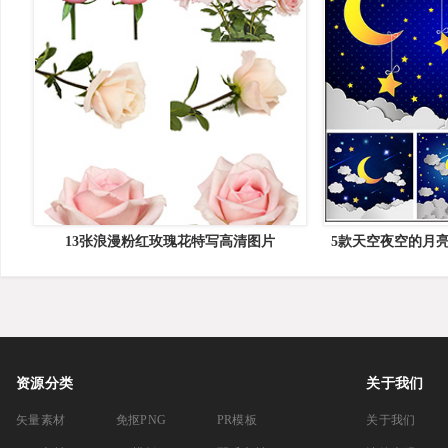
13张浪漫粉红玫瑰花特写高清图片
5款天空夜空的月亮
插图
资源分类
关于我们
矢量素材
免抠PNG
PR模板
关于我们