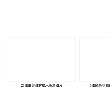
25张健美
14款幻彩舞台灯光背景矢量素材
彩色烟雾16图