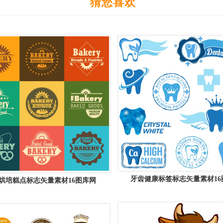
猜您喜欢
牙齿健康标签标志矢量素材16
款烘培糕点标志矢量素材16图库网