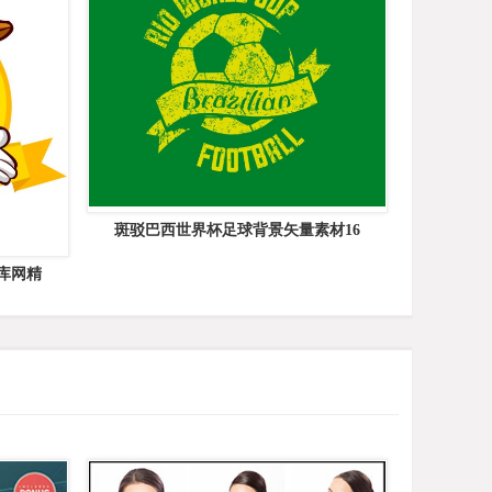
斑驳巴西世界杯足球背景矢量素材16
库网精