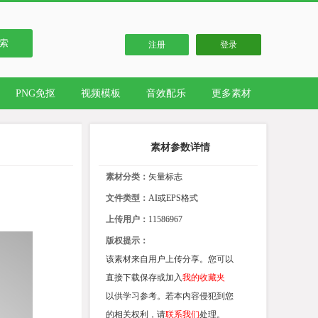
索
注册
登录
PNG免抠
视频模板
音效配乐
更多素材
素材参数详情
素材分类：
矢量标志
文件类型：
AI或EPS格式
上传用户：
11586967
版权提示：
该素材来自用户上传分享。您可以
直接下载保存或加入
我的收藏夹
以供学习参考。若本内容侵犯到您
的相关权利，请
联系我们
处理。