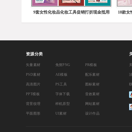
9套女性化妆品化妆工具促销打折现金抵用
18款
券16图库矢量模板精选
资源分类
矢量素材
免抠PNG
PR模板
PSD素材
AE模板
配乐素材
高清图片
PS工具
图标素材
PPT模板
字体下载
音效素材
背景纹理
样机原型
网站素材
平面图形
UI素材
设计作品