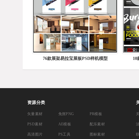
76款展架易拉宝展板PSD样机模型
1
资源分类
矢量素材
免抠PNG
PR模板
PSD素材
AE模板
配乐素材
高清图片
PS工具
图标素材