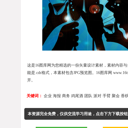
这是16图库网为您精选的一份矢量设计素材，素材内容与企业,
能是.cdr格式，本素材包含JPG预览图。16图库网 www.16tuku
开。
关键词：
企业
海报
商务
鸡尾酒
团队
派对
手臂
聚会
香
本资源完全免费，仅供交流学习用途，点击下方下载按钮