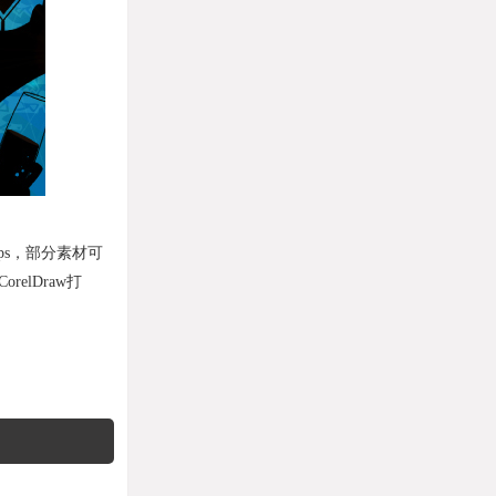
ps，部分素材可
relDraw打