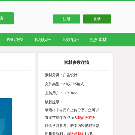
索
注册
登录
PNG免抠
视频模板
音效配乐
更多素材
素材参数详情
素材分类：
广告设计
文件类型：
AI或EPS格式
上传用户：
11593665
版权提示：
该素材来自用户上传分享。您可以
直接下载保存或加入
我的收藏夹
以供学习参考。若本内容侵犯到您
的相关权利，请
联系我们
处理。