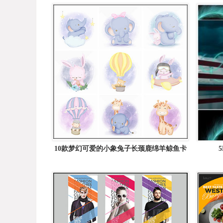
10款梦幻可爱的小象兔子长颈鹿绵羊鲸鱼卡
通动物16图库矢量插图精选