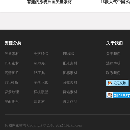
有趣的涂鸦插画矢量素材
16款大气中国水
资源分类
关于我们
矢量素材
免抠PNG
PR模板
关于我们
PSD素材
AE模板
配乐素材
法律声明
高清图片
PS工具
图标素材
联系我们
PPT模板
字体下载
音效素材
背景纹理
样机原型
网站素材
平面图形
UI素材
设计作品
16图库素材网
Copyright © 2010-2022 16tuku.com