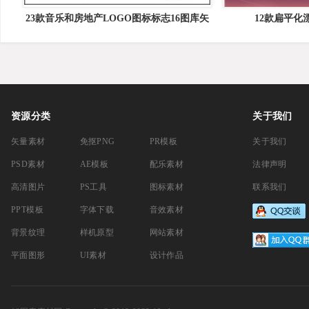
23款音乐和房地产LOGO图标标志16图库矢
12款扁平化
量素材精选
资源分类
关于我们
矢量素材
免抠PNG
PR模板
关于我们
PSD素材
AE模板
配乐素材
法律声明
高清图片
PS工具
图标素材
联系我们
PPT模板
字体下载
音效素材
背景纹理
样机原型
网站素材
平面图形
UI素材
设计作品