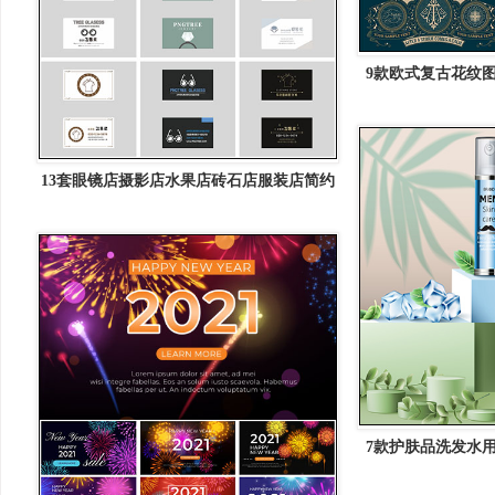
9款欧式复古花纹图
量
13套眼镜店摄影店水果店砖石店服装店简约
名片16图库矢量模板精选
7款护肤品洗发水用
矢量