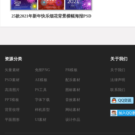
25款2021年新年快乐烟花背景横幅海报PSD
分层模板
资源分类
关于我们
矢量素材
免抠PNG
PR模板
关于我们
PSD素材
AE模板
配乐素材
法律声明
高清图片
PS工具
图标素材
联系我们
PPT模板
字体下载
音效素材
背景纹理
样机原型
网站素材
平面图形
UI素材
设计作品