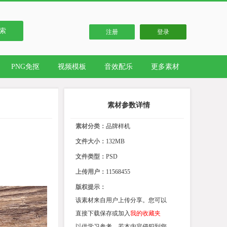
索
注册
登录
PNG免抠
视频模板
音效配乐
更多素材
素材参数详情
素材分类：
品牌样机
文件大小：
132MB
文件类型：
PSD
上传用户：
11568455
版权提示：
该素材来自用户上传分享。您可以
直接下载保存或加入
我的收藏夹
以供学习参考。若本内容侵犯到您