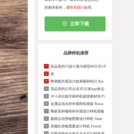
的相关权利，请
联系我们
处理。
立即下载
品牌样机推荐
高品质的VI设计展示模型MOCKUP
套
啤酒瓶外观设计效果图样机01 Bee
高品质的公司企业3D立体logo标志
10+GB出版印刷样机超级素材包 Pr
金属运动水杯外观样机模板 Reusa
陶瓷茶杯咖啡杯外观设计样机模板
极限运动滑板图案设计样机 Skate
双翘长滑板图案设计样机 Freerid
可爱清新的方形名片卡片VI样机展