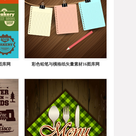
图库网
彩色铅笔与橫格纸矢量素材16图库网