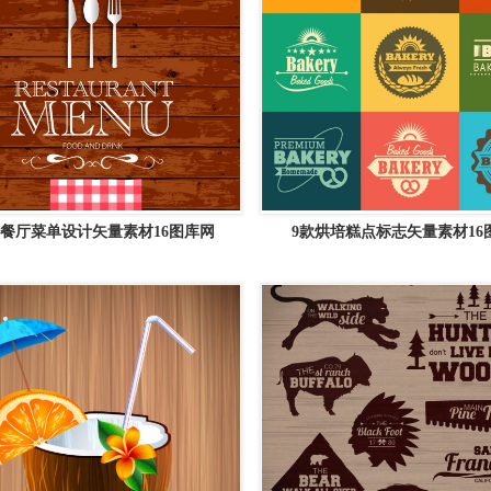
餐厅菜单设计矢量素材16图库网
9款烘培糕点标志矢量素材16