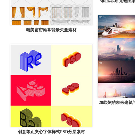
5款孟菲斯无缝图案
精美窗帘帷幕背景矢量素材
20款炫酷未来建筑
分
创意等距夹心字体样式PSD分层素材