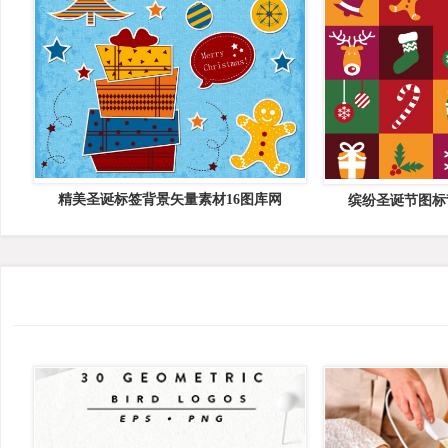
精美圣诞标签背景矢量素材16图库网
缤纷圣诞节图标