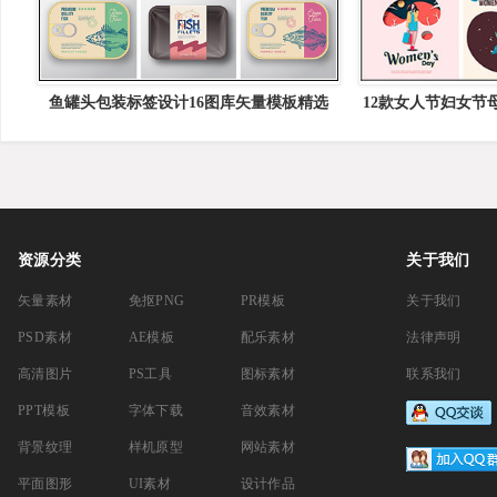
鱼罐头包装标签设计16图库矢量模板精选
12款女人节妇女节
库矢
资源分类
关于我们
矢量素材
免抠PNG
PR模板
关于我们
PSD素材
AE模板
配乐素材
法律声明
高清图片
PS工具
图标素材
联系我们
PPT模板
字体下载
音效素材
背景纹理
样机原型
网站素材
平面图形
UI素材
设计作品