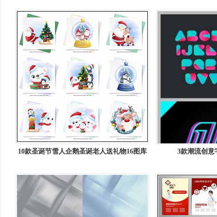
10款圣诞节雪人企鹅圣诞老人送礼物16图库
3款潮流创意
矢量插图精选