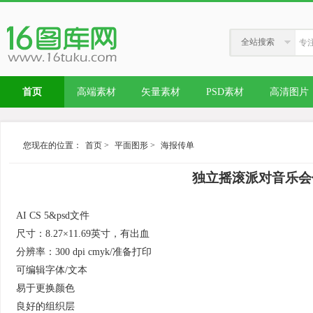
全站搜索
首页
高端素材
矢量素材
PSD素材
高清图片
您现在的位置：
首页
>
平面图形
>
海报传单
独立摇滚派对音乐会传单模板
AI CS 5&psd文件
尺寸：8.27×11.69英寸，有出血
分辨率：300 dpi cmyk/准备打印
可编辑字体/文本
易于更换颜色
良好的组织层